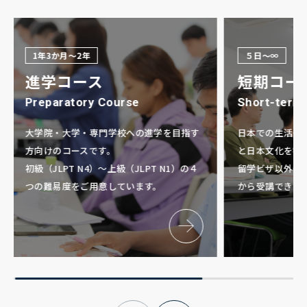
採用情報
1年3か月～2年
５日～∞
Follow us!
進学コース
短期コー
Preparatory Course
Short-term
大学院・大学・専門学校への進学を目指す
日本での生活や
方向けのコースです。
と日本文化を学
初級（JLPT N4）～上級（JLPT N1）の４
留学ビザ以外の
つの難易度をご用意しています。
から受講できま