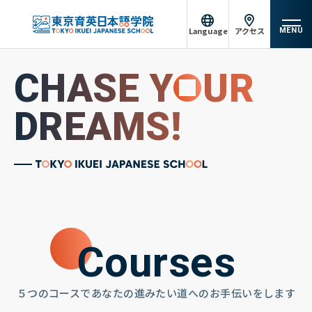
Language
アクセス
MENU
日本語
English
CHASE Y
UR
東京育英について
中文（简体）
Tiếng Việt
DREAMS!
コース紹介
မြန်မာဘာသာ
русский
入学案内
実績
キャンパスライフ
Courses
サポート体制
５つのコースであなたの進みたい道へのお手伝いをします