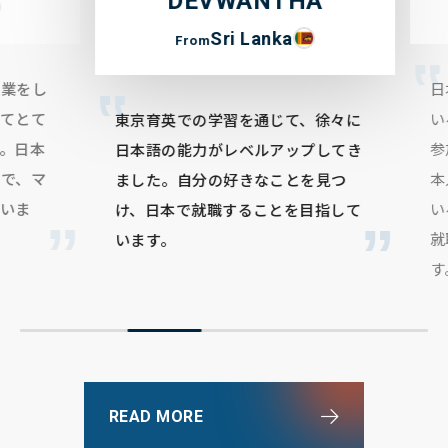
DEVWANTHA
F
Sri Lanka
From
をし
日本
とて
いる
東京育英での学習を通じて、徐々に
日本
参加
日本語の能力がレベルアップしてき
、マ
本人
ました。自分の好きなことを見つ
ま
いる
け、日本で就職することを目指して
就職
います。
す。
READ MORE