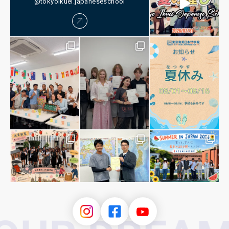
@tokyoikuei.japaneseschool