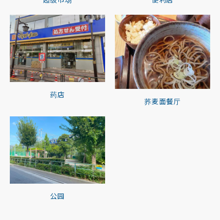
药店
荞麦面餐厅
公园