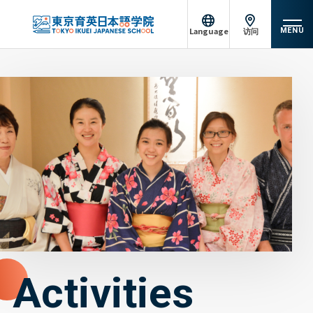
Language
访问
MENU
日本語
English
关于东京育英
中文（简体）
Tiếng Việt
课程介绍
မြန်မာဘာသာ
русский
入学信息
成就
校园生活
支持系统
Activities