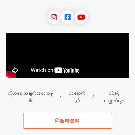
ကိုယ်ရေးအချက်အလက်မူ
ဝင်ရောက်
ဝင်ခွင့်
ဝါဒ
ခွင့်
လျှောက်လွှာ
採用情報