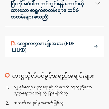
ပြီး လိုအပ်ပါက တင်သွင်းရန် တောင်းဆို
ထားသော စာရွက်စာတမ်းများ၊ ထပ်မံ
စာတမ်းများ စသည်)
လျှောက်လွှာအမျိုးအစား (PDF
111KB)
တက္ကသိုလ်ဝင်ခွင့်အရည်အချင်းများ
၁၂ နှစ်ကျော် ပညာရေးနှင့် သို့မဟုတ် ဤတူညီသော
ပညာရေးသင်တန်းကို ပြီးမြောက်သူ
အသက် ၁၈ နှစ်မှ အထက်ဖြစ်သူ