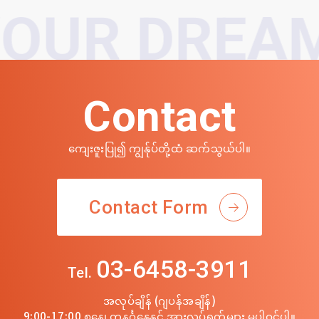
OUR DREAM
Contact
ကျေးဇူးပြု၍ ကျွန်ုပ်တို့ထံ ဆက်သွယ်ပါ။
Contact Form
03-6458-3911
Tel.
အလုပ်ချိန် (ဂျပန်အချိန်)
9:00-17:00 စနေ၊ တနင်္ဂနွေနှင့် အားလပ်ရက်များ မပါဝင်ပါ။