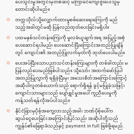
ပေးသွင်းမှုအတွင်းမှတစ်ဆင့် မကြာခင်ကျေးဇူးပေးသူမှ
တောင်းဆိုပါမည်။
တက္ကသိုလ်သို့လျှောက်ထားမှုစစ်ဆေးရေးကြေးကို မည်
သည့်အခါတွင်မဆို ပြန်လည်ထုတ်ပေးခြင်းမရှိပါ။
ပထမနှစ်သင်တန်းကြေးကို မူလခံယူချက်အရ အပြည့်အစုံ
ပေးဆောင်ရပါမည်၊ ပေးဆောင်ပြီးကြောင်းအတည်ပြုချိန်
တွင် ကျောင်း၏ အတည်ပြုလက်မှတ်ကို ထုတ်ပေးပါမည်။
ပေးအပ်ပြီးသောပညာသင်တန်းကြေးများကို တစ်ခါတည်း မ
ပြန်လည်ပေးမည်ဖြစ်ပါသည်။ သို့သော်၊ အထက်ဖော်ပြပါ
အတည်ပြုလွှာကို ရရှိခဲ့ပြီးမှ၊ အသေးစိတ်အကြောင်းကြောင့်
အဆိုပါလူတစ်ယောက်သည် ရောက်ရှိရန် ခွင့်မပြုခဲ့သဖြင့်၊
ကျောင်းသားများသည် ပျော်ရွှင်မှုအပေါ် ကူညီပေးမှုကို
ကန့်သတ်ရန်လိုအပ်ပါသည်။
နိုင်ငံခြားမှပိုစ့်အကွေ့လာသည့်အခါ၊ ဘဏ်ပိုစ့်ပေါ်က
ဆွယ်ငွေပေးခြင်းအကြောင်းပြင်သည်၊ အဆိုပါတို့သည်
ကျွန်ုပ်၏ခြေရာခံသည်နှင့် payment in full ဖြစ်ဖို့ရမည်.