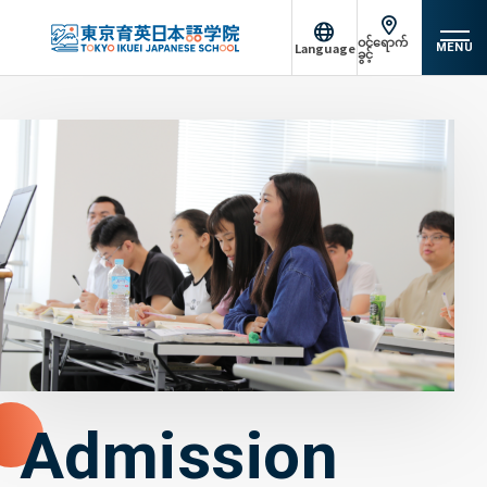
ဝင်ရောက်
Language
MENU
ခွင့်
日本語
English
တိုကျိုအိကေအိကျောင်းအကြောင်း
中文（简体）
Tiếng Việt
စာမျက်နှာခေါင်းစဉ်: သင်တန်းအကျဉ်းချုပ်
မြန်မာဘာသာ
русский
ကျောင်းဝင်ခွင့်လမ်းညွှန်
အောင်မြင်မှုများ
ကျောင်းဝင်းဘဝ
ပံ့ပိုးမှုစနစ်
Admission