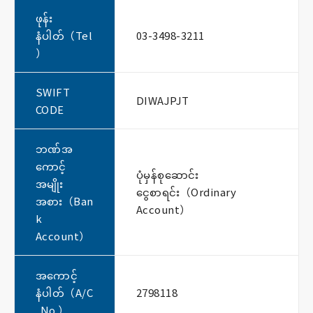
ဖုန်း
နံပါတ်（Tel
03-3498-3211
）
SWIFT
DIWAJPJT
CODE
ဘဏ်အ
ကောင့်
ပုံမှန်စုဆောင်း
အမျိုး
ငွေစာရင်း（Ordinary
အစား（Ban
Account）
k
Account）
အကောင့်
နံပါတ်（A/C
2798118
No.）