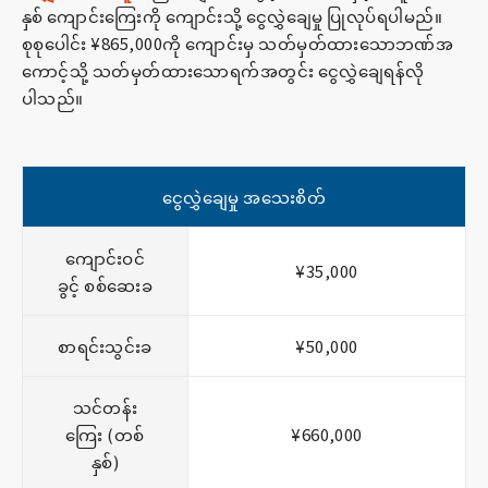
နှစ် ကျောင်းကြေးကို ကျောင်းသို့ ငွေလွှဲချေမှု ပြုလုပ်ရပါမည်။
စုစုပေါင်း ¥865,000ကို ကျောင်းမှ သတ်မှတ်ထားသောဘဏ်အ
ကောင့်သို့ သတ်မှတ်ထားသောရက်အတွင်း ငွေလွှဲချေရန်လို
ပါသည်။
ငွေလွှဲချေမှု အသေးစိတ်
ကျောင်းဝင်
¥35,000
ခွင့် စစ်ဆေးခ
စာရင်းသွင်းခ
¥50,000
သင်တန်း
ကြေး (တစ်
¥660,000
နှစ်)