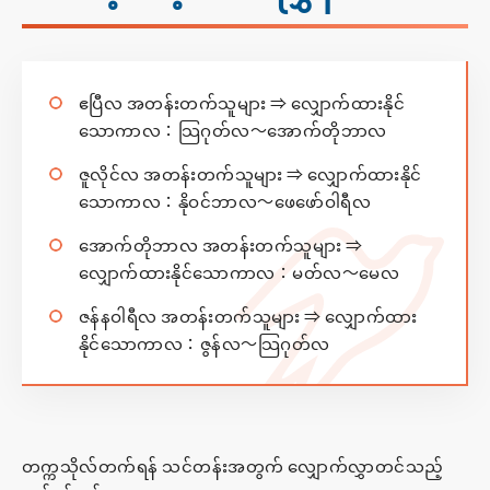
ဧပြီလ အတန်းတက်သူများ ⇒ လျှောက်ထားနိုင်
သောကာလ：သြဂုတ်လ～အောက်တိုဘာလ
ဇူလိုင်လ အတန်းတက်သူများ ⇒ လျှောက်ထားနိုင်
သောကာလ：နိုဝင်ဘာလ～ဖေဖော်ဝါရီလ
အောက်တိုဘာလ အတန်းတက်သူများ ⇒
လျှောက်ထားနိုင်သောကာလ：မတ်လ～မေလ
ဇန်နဝါရီလ အတန်းတက်သူများ ⇒ လျှောက်ထား
နိုင်သောကာလ：ဇွန်လ～သြဂုတ်လ
တက္ကသိုလ်တက်ရန် သင်တန်းအတွက် လျှောက်လွှာတင်သည့်