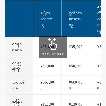
အော
ဧပြီလ
ဇူလိုင်လ
တိုဘ
လေ့လာ
လေ့လာ
လ
သူ
သူ
လေ့
သူ
ဝင်ခွင့်
¥35,000
¥35,000
¥35,
စိစစ်ခ
スクロールできます
ဝင်ခွင့်
¥50,000
¥50,000
¥50,
ကြေး
သင်တန်
¥660,00
¥660,00
¥660
းခ
0
0
0
အခြား
¥120,00
¥120,00
¥120