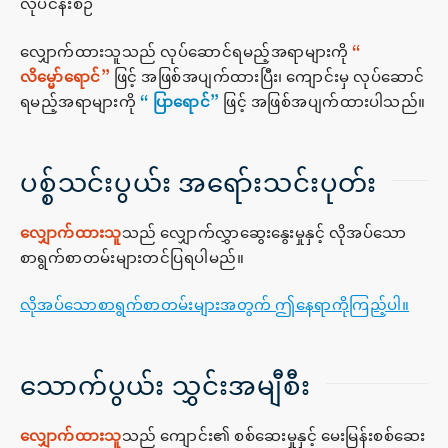
လုပ်ငန်းစဉ်
လျှောက်ထားသူသည် လုပ်ဆောင်ရမည့်အရာများကို
“
လိမ္မော်ရောင်”
ဖြင့် အဖြစ်အပျက်ထားပြီး၊ ကျောင်းမှ လုပ်ဆောင်
ရမည့်အရာများကို
“ ပြာရောင်”
ဖြင့် အဖြစ်အပျက်ထားပါသည်။
ပစ္စ်သင်းပွယ်း အရော်းသင်းပုတ်း
လျှောက်ထားသူ
သည် လျှောက်လွှာဆွေးနွေးမှုနှင့် လိုအပ်သော
စာရွက်စာတမ်းများတင်ပြရပါမည်။
လိုအပ်သောစာရွက်စာတမ်းများအတွက် ဤနေရာကိုကြည့်ပါ။
သောက်ပွယ်း သွှင်းအမျီစီး
လျှောက်ထားသူ
သည် ကျောင်း၏ စစ်ဆေးမှုနှင့် မေးမြန်းစစ်ဆေး