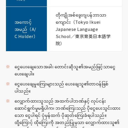
တိုကျိုအစ်ခွေးဂျပန်ဘာသာ
အကောင့်
ကျောင်း（Tokyo Ikuei
အမည်（A/
Japanese Language
C Holder）
School／東京育英日本語学
院）
ငွေပေးချေသောအခါ၊ တောင်းဆိုသူ၏အမည်ဖြင့်သာငွေ
ပေးချေပါ။
ငွေပေးချေမှုကြေးများသည် ပေးချေသူ၏တာဝန်ဖြစ်
ပါသည်။
လျှောက်ထားသူသည် အထက်ပါဘဏ်နှင့် လုပ်ငန်း
ဆောင်ရွက်မှုမရှိပါက၊ ဘဏ်ကြေးသည် ပိုငွေပေးသွင်းထား
သော ငွေပါရင် ပုံမှန်ထက် ပိုဆုတ်ကြေးခံရပါသည်။
ထို့ကြောင့် ထိုကြေးကို အတည်ပြုမှသာ လျှောက်ထားသူ၏