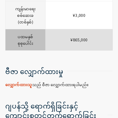
ကျန်းမာရေး
စစ်ဆေးခ
¥3,000
(တစ်နှစ်)
ပထမနှစ်
¥865,000
စုစုပေါင်း
ဗီဇာ လျှောက်ထားမှု
လျှောက်ထားသူ
သည် ဗီဇာ လျှောက်ထားရပါမည်။
ဂျပန်သို့ ရောက်ရှိခြင်းနှင့်
ကျောင်းစတင်တက်ရောက်ခြင်း