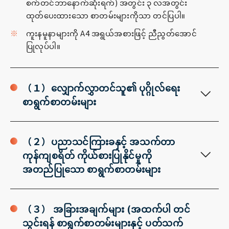
စက်တင်ဘာနောက်ဆုံးရက်) အတွင်း ၃ လအတွင်း
ထုတ်ပေးထားသော စာတမ်းများကိုသာ တင်ပြပါ။
ကူးနမူနာများကို A4 အရွယ်အစားဖြင့် ညီညွတ်အောင်
ပြုလုပ်ပါ။
（１）လျှောက်လွှာတင်သူ၏ ပုဂ္ဂိုလ်ရေး
စာရွက်စာတမ်းများ
（２）ပညာသင်ကြားခနှင့် အသက်တာ
ကုန်ကျစရိတ် ကိုယ်စားပြုနိုင်မှုကို
အတည်ပြုသော စာရွက်စာတမ်းများ
（３） အခြားအချက်များ (အထက်ပါ တင်
သွင်းရန် စာရွက်စာတမ်းများနှင့် ပတ်သက်