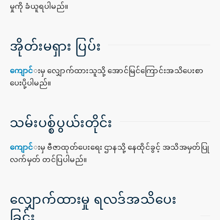
မှုကို ခံယူရပါမည်။
အိုတ်းမရှား ပြပ်း
ကျောင်
းမှ လျှောက်ထားသူသို့ အောင်မြင်ကြောင်းအသိပေးစာ
ပေးပို့ပါမည်။
သမ်းပစ္စ်ပွယ်းတိုင်း
ကျောင်
းမှ ဗီဇာထုတ်ပေးရေး ဌာနသို့ နေထိုင်ခွင့် အသိအမှတ်ပြု
လက်မှတ် တင်ပြပါမည်။
လျှောက်ထားမှု ရလဒ်အသိပေး
ခြင်း