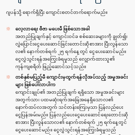
ဂျပန်သို့ ရောက်ရှိပြီး ကျောင်းစတင်တက်ရောက်မည်။
လေ့လာရေး ဗီဇာ မပေးမီ ဖြစ်သောအခါ
အတည်ပြုချက်နှင့် ကျောင်းဝင်ခ စစ်ဆေးခများကို ချွတ်၍၊
လွှဲပြောင်းငွေပေးဆောင်ခြင်းတောင်းဆိုစာအား ပြီးလွန်သော
လ၏ နောက်တစ်ရက် ၂၅ ရက်နေ့တွင် ငွေပေးဆောင်မည်။
ငွေလွှဲသွင်းရန်အကြွေးခံရမှုသည် လျှောက်ထားသူ၏
ကုန်ကျစရိတ် ဖြည့်ဆောင်သင့်သည်။
တစ်နှစ်မပြည့်မီ ကျောင်းမှထွက်ရန်လိုအပ်သည့် အမှုအခင်း
များ ဖြစ်ပေါ်လာပါက
ကျောင်းချုပ်၏ အတည်ပြုချက် ရရှိသော အမှုအခင်းများ
အတွက်သာ၊ ပထမဆုံးရက်အခြေအနေရှိသောလ၏
နောက်ထပ်လအတွက် သင်တန်းကြေးမှသာ ပြန်လည်ပေး
ငွေပြန်အမ်းမည်။ ပြန်လည်ပေးငွေပေးဆောင်ရေးတောင်းဆို
စာအား ပြီးလွန်သောလ၏ နောက်တစ်ရက် ၂၅ ရက်နေ့တွင်
ငွေပေးဆောင်မည်။ ငွေလွှဲသွင်းရန်အကြွေးခံရမှုသည်