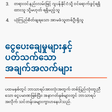
တရားဝင်နည်းလမ်းဖြင့် ဂျပန်နိုင်ငံသို့ ဝင်ရောက်ခွင့်ရရှိ
ထားသူ သို့မဟုတ် ရရှိမည့်သူ
ယုံကြည်စိတ်ချရသော အာမခံသူတစ်ဦးရှိသူ
ငွေပေးချေမှုများနှင့်
ပတ်သက်သော
အချက်အလက်များ
ပထမနှစ်တွင် ဘာသာရပ်အားလုံးအတွက် တစ်ပြည်လုံးတူညီ
သော ငွေပမာဏဖြစ်ပြီး၊ အနာဂတ်နှစ်များတွင် ဘာသာရပ်
အလိုက် သင်တန်းခများကွာဟနေပါသည်.