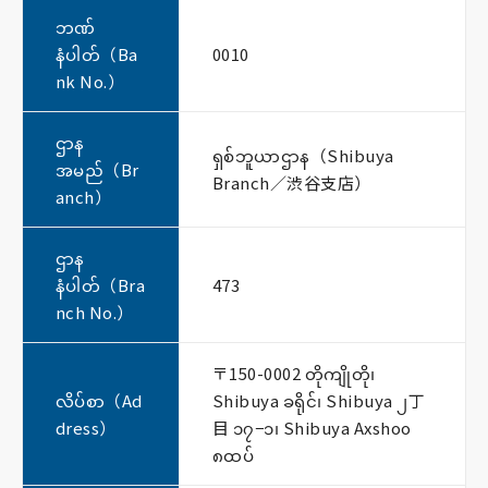
ဘဏ်
နံပါတ်（Ba
0010
nk No.）
ဌာန
ရှစ်ဘူယာဌာန（Shibuya
အမည်（Br
Branch／渋谷支店）
anch）
ဌာန
နံပါတ်（Bra
473
nch No.）
〒150-0002 တိုကျိုတို၊
လိပ်စာ（Ad
Shibuya ခရိုင်၊ Shibuya ၂丁
dress）
目 ၁၇−၁၊ Shibuya Axshoo
၈ထပ်