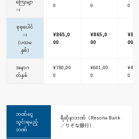
ကြေးမျာ
0
0
0
း
စုစုပေါင်
း
¥865,0
¥865,0
¥865
(ပထမ
00
00
00
နှစ်)
အနာဂ
¥780,00
¥601,00
¥425
တ်နှစ်
0
0
0
ဘဏ်ငွေ
ရီဆိုနာဘဏ်（Resona Bank
သွင်းရမည့်
／りそな銀行）
ဘဏ်