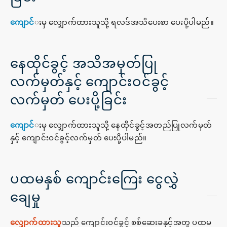
ကျောင်
းမှ လျှောက်ထားသူသို့ ရလဒ်အသိပေးစာ ပေးပို့ပါမည်။
နေထိုင်ခွင့် အသိအမှတ်ပြု
လက်မှတ်နှင့် ကျောင်းဝင်ခွင့်
လက်မှတ် ပေးပို့ခြင်း
ကျောင်
းမှ လျှောက်ထားသူသို့ နေထိုင်ခွင့်အတည်ပြုလက်မှတ်
နှင့် ကျောင်းဝင်ခွင့်လက်မှတ် ပေးပို့ပါမည်။
ပထမနှစ် ကျောင်းကြေး ငွေလွှဲ
ချေမှု
လျှောက်ထားသူ
သည် ကျောင်းဝင်ခွင့် စစ်ဆေးခနှင့်အတူ ပထမ