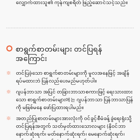
လျှောက်ထားသူ၏ ကုန်ကျစရိတ် ဖြည့်ဆောင်သင့်သည်။
စာရွက်စာတမ်းများ တင်ပြရန်
အကြောင်း
တင်ပြခဲ့သော စာရွက်စာတမ်းများကို မူလအနေဖြင့် အချိန်
ရပ်မထားဘဲ ပြန်လည်ပေးမည်မဟုတ်ပါ။
ဂျပန်ဘာသာ အပြင် တခြားဘာသာစကားဖြင့် ရေးသားထား
သော စာရွက်စာတမ်းများ에는 ဂျပန်ဘာသာ ပြန်ဘာသာပြန်
ကို မဖြစ်မနေ ဖော်ပြထားရပါမည်။
အတည်ပြုစာတမ်းများအားလုံးကို ဝင်ခွင့်စီမံခန့်ခွဲရေးရုံးသို့
တင်ပြရန်အတွက် သတ်မှတ်ထားသောလများ (နိုဝင်ဘာ
နောက်ဆုံးရက်၊ မတ်နောက်ဆုံးရက်၊ မေနောက်ဆုံးရက်၊