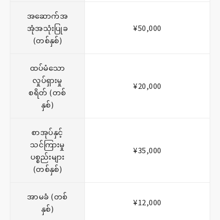
အဆောက်အ
အုံအသုံးပြုခ
¥50,000
(တစ်နှစ်)
ထပ်မံသော
လှုပ်ရှားမှု
¥20,000
စရိတ် (တစ်
နှစ်)
စာအုပ်နှင့်
သင်ကြားမှု
¥35,000
ပစ္စည်းများ
(တစ်နှစ်)
အာမခံ (တစ်
¥12,000
နှစ်)